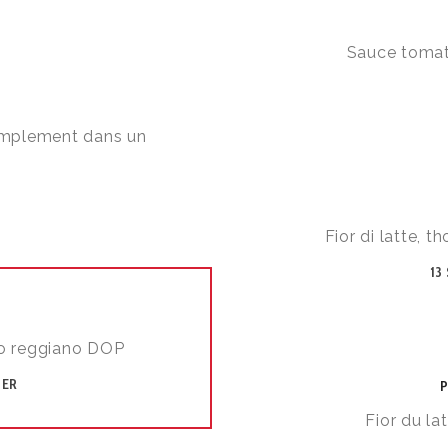
Sauce tomate
simplement dans un
Fior di latte, 
13
ano reggiano DOP
TER
Fior du la