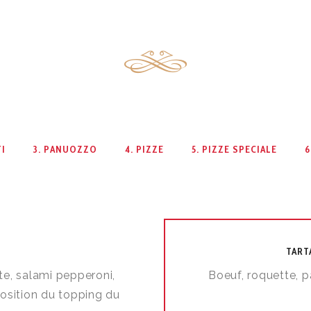
TI
3. PANUOZZO
4. PIZZE
5. PIZZE SPECIALE
6
TART
te, salami pepperoni,
Boeuf, roquette, p
oposition du topping du