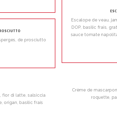
ESC
Escalope de veau, jam
DOP, basilic frais, g
PROSCIUTTO
sauce tomate napolita
perges, de prosciutto
Crème de mascarpone, 
ior di latte, salsiccia
roquette, pa
 origan, basilic frais