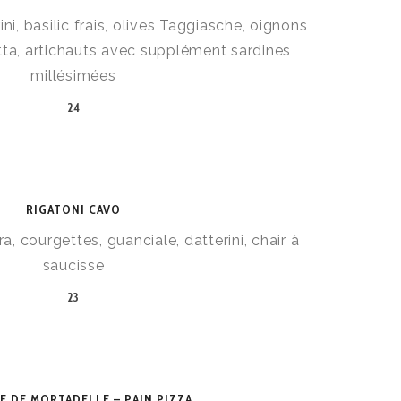
ini, basilic frais, olives Taggiasche, oignons
otta, artichauts avec supplément sardines
millésimées
24
RIGATONI CAVO
 courgettes, guanciale, datterini, chair à
saucisse
23
 DE MORTADELLE – PAIN PIZZA