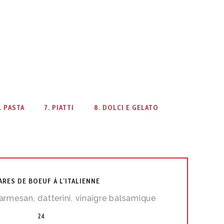
. PASTA
7. PIATTI
8. DOLCI E GELATO
ARES DE BOEUF À L’ITALIENNE
armesan, datterini, vinaigre balsamique
24