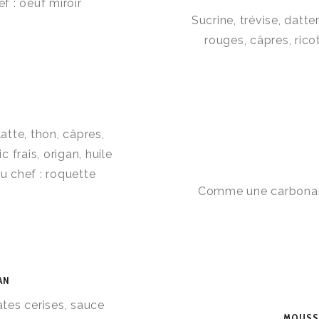
 : oeuf miroir
Sucrine, trévise, datter
rouges, câpres, ric
tte, thon, câpres,
 frais, origan, huile
u chef : roquette
Comme une carbonara,
AN
tes cerises, sauce
MOUSSE