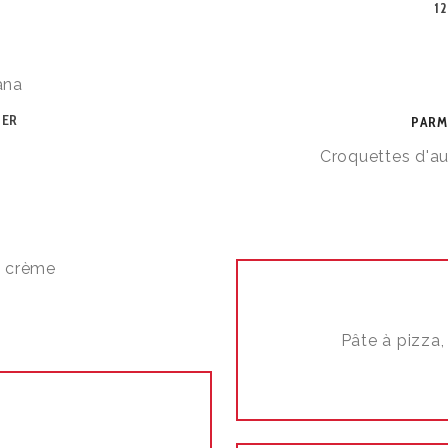
1
ana
TER
PARM
Croquettes d'au
, crème
Pâte à pizza, 