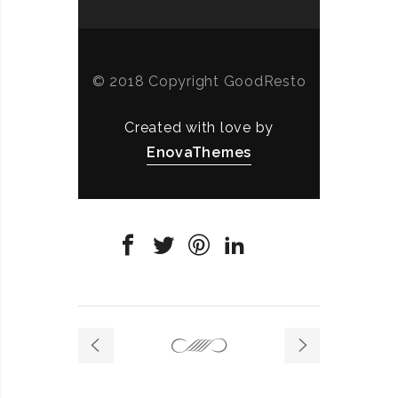
© 2018 Copyright GoodResto
Created with love by
EnovaThemes