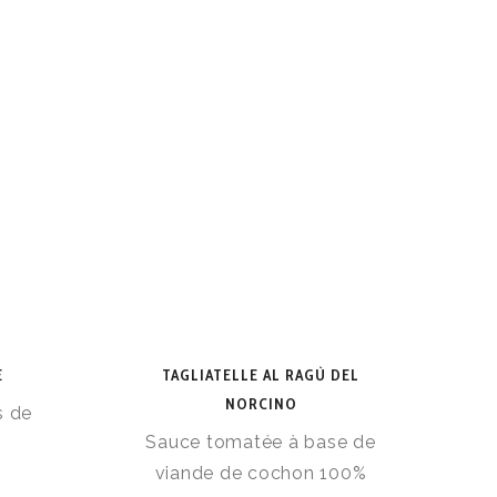
E
TAGLIATELLE AL RAGÙ DEL
P
NORCINO
s de
Sauce tomatée à base de
viande de cochon 100%