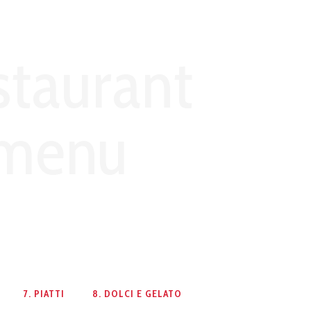
staurant
menu
7. PIATTI
8. DOLCI E GELATO